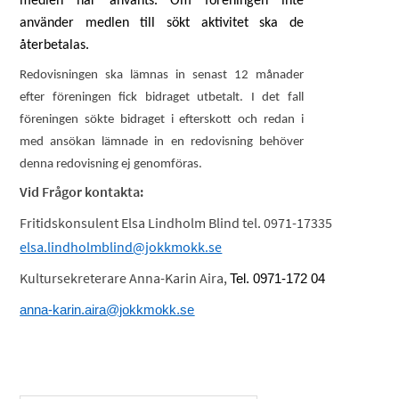
medlen har använts. Om föreningen inte
använder medlen till sökt aktivitet ska de
återbetalas.
Redovisningen ska lämnas in senast 12 månader
efter föreningen fick bidraget utbetalt. I det fall
föreningen sökte bidraget i efterskott och redan i
med ansökan lämnade in en redovisning behöver
denna redovisning ej genomföras.
Vid Frågor kontakta:
Fritidskonsulent Elsa Lindholm Blind tel. 0971-17335
elsa.lindholmblind@jokkmokk.se
Kultursekreterare Anna-Karin Aira,
Tel. 0971-172 04
anna-karin.aira@jokkmokk.se