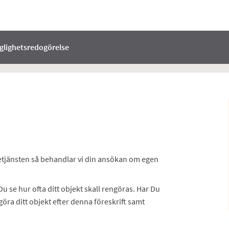
nglighetsredogörelse
ll i etjänsten så behandlar vi din ansökan om egen
 se hur ofta ditt objekt skall rengöras. Har Du
öra ditt objekt efter denna föreskrift samt