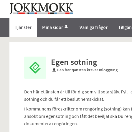
Välkommen
till
e-
Tjänster
Mina sidor
Vanliga frågor
Tillgä
tjänster
-
Norrbottens
enämnd
Egen sotning
Den här tjänsten kräver inloggning
Den här etjänsten är till för dig som vill sota själv. Fy
sotning och du får ett beslut hemskickat.
I kommunens föreskrifter om rengöring (sotning) kan Du
ansökt om egensotning och fått det beviljat ska Du reng
dokumentera rengöringen.